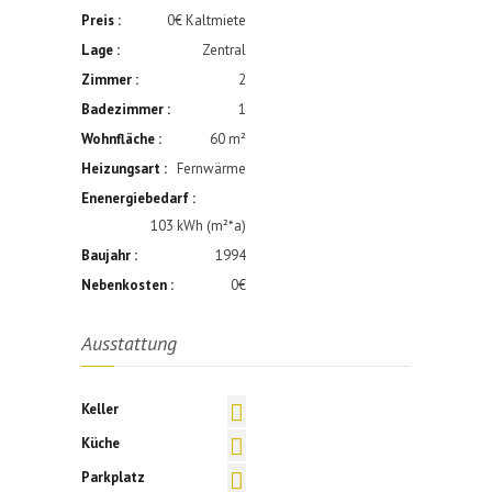
Preis :
0€ Kaltmiete
Lage :
Zentral
Zimmer :
2
Badezimmer :
1
Wohnfläche :
60 m²
Heizungsart :
Fernwärme
Enenergiebedarf :
103 kWh (m²*a)
Baujahr :
1994
Nebenkosten :
0€
Ausstattung
Keller
Küche
Parkplatz